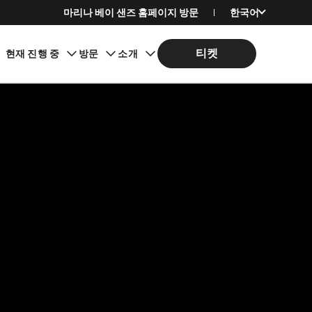
마리나 베이 샌즈 홈페이지 방문
한국어
English
티켓
현재 진행 중
방문
소개
简体中文
繁體中文
日本語
Bahasa Indonesia