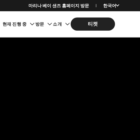
마리나 베이 샌즈 홈페이지 방문
한국어
English
티켓
현재 진행 중
방문
소개
简体中文
繁體中文
日本語
Bahasa Indonesia