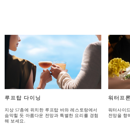
루프탑 다이닝
워터프론
지상 57층에 위치한 루프탑 바와 레스토랑에서
워터사이드
숨막힐 듯 아름다운 전망과 특별한 요리를 경험
전망을 향
해 보세요.