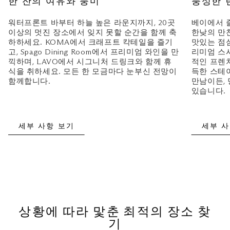
한 잔의 여유와 풍미
풍성한 
워터프론트 바부터 하늘 높은 라운지까지, 20곳
베이에서 
이상의 멋진 장소에서 잊지 못할 순간을 함께 축
한낮의 만
하하세요. KOMA에서 크래프트 칵테일을 즐기
맛있는 점심
고, Spago Dining Room에서 프리미엄 와인을 만
리미엄 스시를
끽하며, LAVO에서 시그니처 드링크와 함께 휴
적인 프렌치
식을 취하세요. 모든 한 모금마다 눈부신 전망이
득한 스테
함께합니다.
만남이든,
있습니다.
세부 사항 보기
세부 사
상황에 따라 맟춘 최적의 장소 찾
기