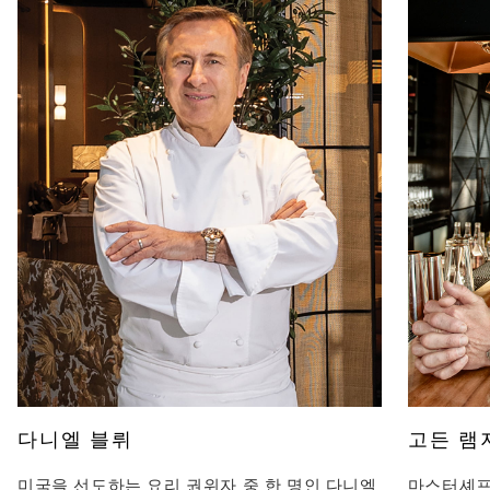
다니엘 블뤼
고든 램
미국을 선도하는 요리 권위자 중 한 명인 다니엘
마스터셰프