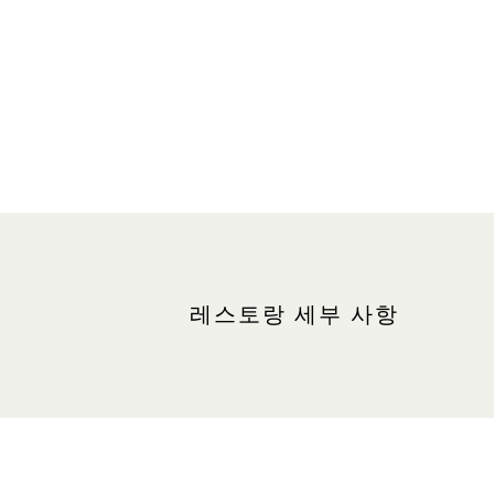
레스토랑 세부 사항
위치
더 샵스, #01-05
인근 주차장: 북쪽(그린 존)
영업시간