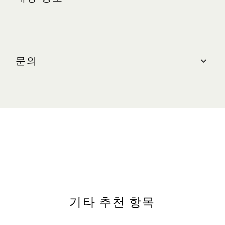
위치
더 샵스, #B1-59A
문의
인근 주차장: 북쪽(그린 존)
영업시간
고객문의
일 – 목(공휴일 포함): 오전 10:30 – 오후 10:00
전화: +65 6834 4237
금 및 토(공휴일 전날 포함): 오전 10:30 - 오후
11:00
웹사이트
sg.burberry.com
기타 추천 항목