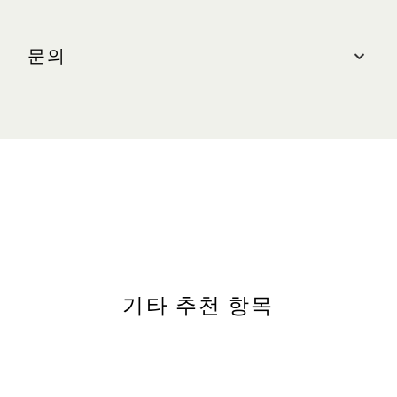
위치
더 샵스, #B1-32
문의
인근 주차장: 센트럴(오렌지 존)
더 샵스, #B2-30
문의하기
인근 주차장: 센트럴(오렌지 존)
영업시간
전화: +65 6688 7111
웹사이트
일 – 목(공휴일 포함): 오전 10:30 – 오후 10:00
금 및 토(공휴일 전날 포함): 오전 10:30 - 오후
hermes.com
11:00
기타 추천 항목