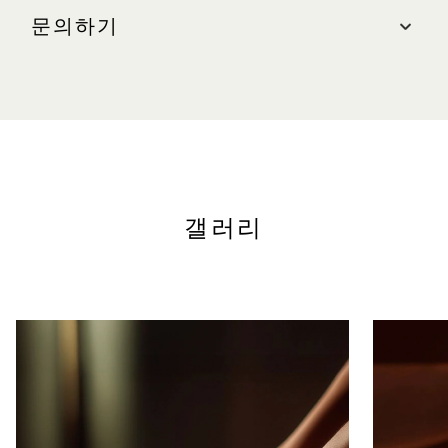
더 샵스, #B1-04
문의하기
인근 주차장: 남쪽(블루 존)
영업시간
문의하기
일 – 목(공휴일 포함): 오전 10:30 – 오후 10:00
전화: +65 9296 5728
금 - 토(공휴일 전날 포함): 오전 10:30 - 오후 11:00
웹사이트
joyretcmedispa.com
갤러리