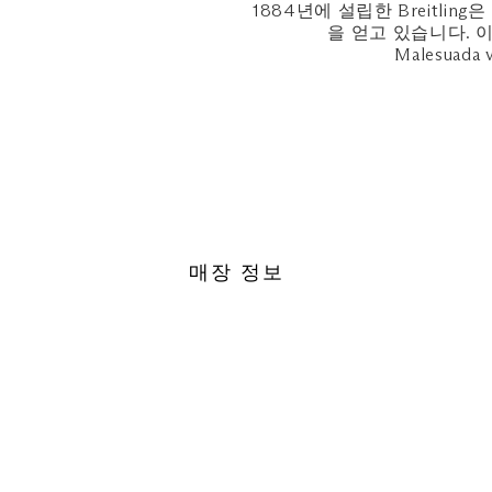
operating on reduced / exten
1884년에 설립한 Breitl
을 얻고 있습니다. 
Malesuada v
매장 정보
위치
더 샵스, B2-41
인근 주차장: 센트럴(오렌지 존)
지도 보기
영업시간