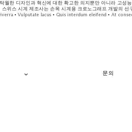
ded hours until further notice. 자세한 내용은 개별 매장
ing은 탁월한 디자인과 혁신에 대한 확고한 의지뿐만 아니라 고
이 스위스 시계 제조사는 손목 시계용 크로노그래프 개발의 
iverra • Vulputate lacus • Quis interdum eleifend • At conse
문의
문의
전화: +65
웹사이트
tumi.sg