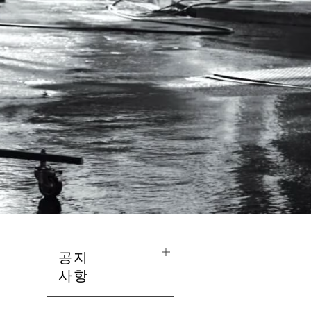
공지
사항
The Mall and Retail Stores are opera