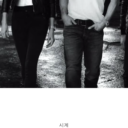
ting Daily: 11am - 11pm from 21 Jan - 5 Feb. Selected retail
시계