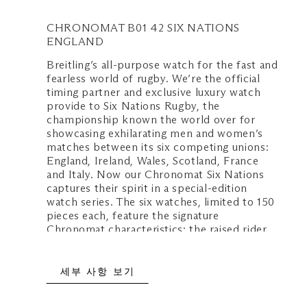
일 - 목: 오전 10:30 - 오후 10:00
CHRONOMAT B01 42 SIX NATIONS
금, 토 및 공휴일 전날: 오전 10:30 
ENGLAND
Breitling’s all-purpose watch for the fast and
fearless world of rugby. We’re the official
timing partner and exclusive luxury watch
provide to Six Nations Rugby, the
championship known the world over for
showcasing exhilarating men and women’s
matches between its six competing unions:
England, Ireland, Wales, Scotland, France
and Italy. Now our Chronomat Six Nations
captures their spirit in a special-edition
watch series. The six watches, limited to 150
pieces each, feature the signature
Chronomat characteristics: the raised rider
tabs at the 15 minute marks, the easy-grip
onion crown and the classic rouleaux
bracelet—all powered by Breitling’s
세부 사항 보기
exceptional Manufacture Caliber 01.