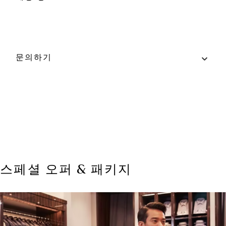
위치
더 샵스, #B2-110
문의하기
인근 주차장: 남쪽(블루 존)
영업시간
문의하기
일 – 목(공휴일 포함): 오전 10:30 – 오후 10:00
전화: +65 6688 7185
금 및 토(공휴일 전날 포함): 오전 10:30 - 오후
11:00
웹사이트
tedbaker.com
스페셜 오퍼 & 패키지