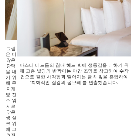
그림
은 더
많은
마스터 베드룸의 침대 헤드 벽에 생동감을 더하기 위
광택
해 고층 빌딩의 반짝이는 야간 조명을 참고하여 수작
을 내
업으로 칠한 사각형과 떨어지는 금속 잎을 혼합하여
기 위
‘회화적인 질감의 옴브레’를 연출했습니다.
해 무
지개
빛 진
주 워
시로
닦은
생 실
크 위
에 그
려져