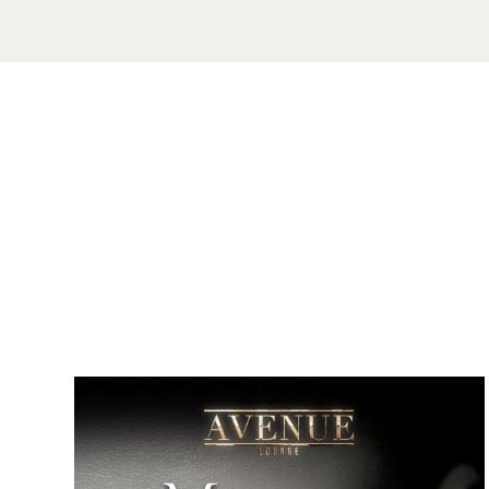
위치
더 샵스, #B1-67
인근 주차장: 북쪽(그린 존)
B3층, 베이 프런트 애비뉴를 따라 위치
출입구, 샌즈 극장 버스 정류장 뒤편.
가장 가까운 하차 지점: 카지노/극장
영업시간
수 - 토: 오후 10:00 - 늦은 밤까지
드레스 코드
스마트 캐주얼