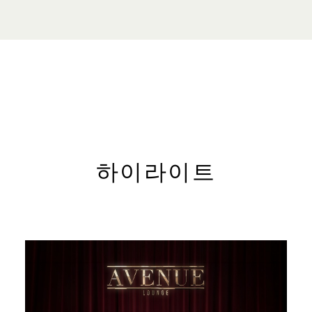
문의
전화: +65
웹사이트
한 1층 메인
avenuesinga
프라이빗 이
브로슈어 다
하이라이트
이벤트 문의