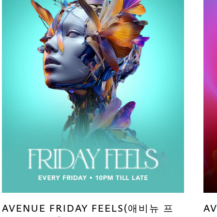
AVENUE FRIDAY FEELS(애비뉴 프
A