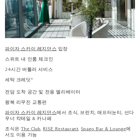
파이자 스카이 레지던스
입장
스위트 내 인룸 체크인
24시간 버틀러 서비스
세탁 크레딧*
전담 도착 공간 및 전용 엘리베이터
왕복 리무진 교통편
파이자 스카이 레지던스
에서 조식, 브런치, 애프터눈티, 선다
우너 칵테일 & 카나페
조식은
The Club
,
RISE Restaurant
,
Spago Bar & Lounge
에
서도 이용 가능