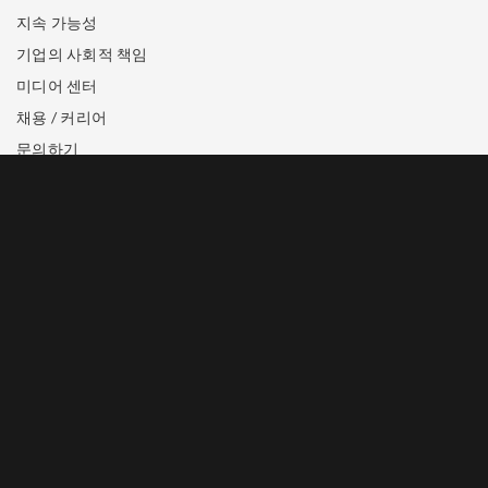
지속 가능성
기업의 사회적 책임
미디어 센터
채용 / 커리어
문의하기
상표 공지
개인정보 보호정책
이용약관 (영어)
호텔 예약
+65 6688 8888
이메일로 문의하기
엔터테인먼트 입장권 구매
+65 6688 8826