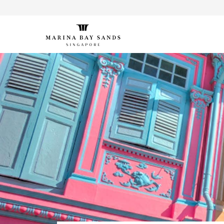
퓨처 월드 & 디지털 라이트 캔버스 by teamLab
Bread Street Kitchen By Gordon Ramsay
db Bistro & Oyster Bar by Daniel Boulud