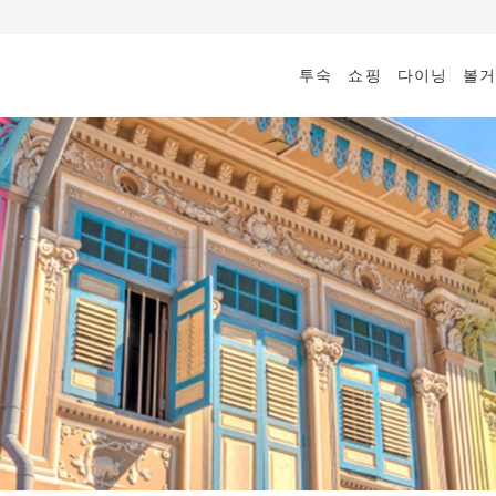
투숙
쇼핑
다이닝
볼거