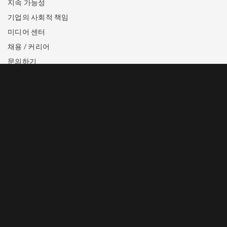
지속 가능성
기업의 사회적 책임
미디어 센터
채용 / 커리어
문의하기
상표 공지
개인정보 보호정책
이용약관 (영어)
호텔 예약
+65 6688 8888
이메일로 문의하기
엔터테인먼트 입장권 구매
+65 6688 8826