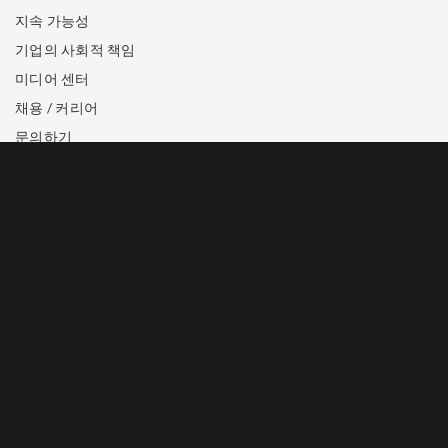
지속 가능성
기업의 사회적 책임
미디어 센터
채용 / 커리어
문의하기
상표 공지
개인정보 보호정책
이용약관 (영어)
호텔 예약
+65 6688 8888
이메일로 문의하기
엔터테인먼트 입장권 구매
+65 6688 8826