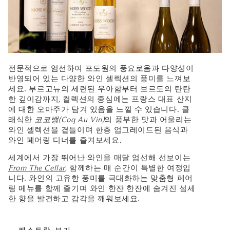
전문적으로 엄선하여 포도원의 풍요로움과 다양성이
반영되어 있는 다양한 와인 셀렉션의 풍미를 느껴보
세요. 부르고뉴의 세련된 우아함부터 보르도의 탄탄
한 깊이감까지, 컬렉션의 중심에는 프랑스 대표 산지
에 대한 오마주가 담겨 있음을 느낄 수 있습니다. 클
래식한
코코뱅(Coq Au Vin)
의 풍부한 맛과 어울리는
와인 셀렉션을 곁들이며 한층 업그레이드된 음식과
와인 페어링 디너를 즐겨보세요.
세계에서 가장 뛰어난 와인을 매달 엄선해 선보이는
From The Cellar
, 함께하는 매 순간이 특별한 여정입
니다. 와인의 고유한 풍미를 극대화하는 맞춤형 페어
링 메뉴를 함께 즐기며 와인 한잔 한잔에 숨겨진 섬세
한 향을 발견하고 감각을 깨워보세요.